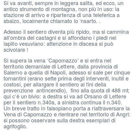
Si va avanti, sempre in leggera salita, ed ecco, un
antico strumento di montagna, non più in uso: la
stazione di arrivo e ripartenza di una teleferica a
sbalzo, localmente chiamato lo ‘nsarto. .
Adesso il sentiero diventa più ripido, ma si cammina
all’ombra dei castagni e si affondano i piedi nel
lapillo vesuviano: attenzione in discesa si può
scivolare !
Si supera la vena ‘Capomazzo’ e si entra nel
territorio demaniale di Lettere, dalla provincia di
Salerno a quella di Napoli, adesso si sale per cinque
tornantini (erano sette prima degli interventi, inutili e
costosi, per allargare il sentiero ai fini della
prevenzione antincendio), fino alla quota di 488 mt;
qui c’è un bivio: a destra si va ad Orsano di Lettere
per il sentiero n.340a, a sinistra continua il n.340.
Un breve tratto in falsopiano porta a riattraversare la
Vena di Capomazzo e rientrare nel territorio di Angri:
si possono osservare sulla destra esemplari di
agrifoglio.