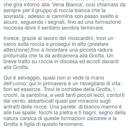
che gira intorno alla ‘Vena Bianca’, così chiamata da
sempre per il gruppo di roccia bianca che la
sovrasta.; adesso si cammina con passo svelto e
sicuro, seguendo i segnali, fino ad una formazione
rocciosa dove il sentiero sembra terminare.
Invece, grazie al lavoro dei moscardini, trovi un
varco sulla roccia e prosegui in alto (prestare
attenzione),fino a rimontare una piccola radura
profumata che fa da anticamera alla Grotta. Un
breve tratto su roccia in discesa ed eccoti davanti
alla Grotta.
Qui è selvaggio, quasi non si vede la mano
dell’uomo; qui in primavera è un risvegliarsi di vita:
fiori ed essenze. Trovi le orchidee della Grotta, i
crochi, la santolina, e vedi tanti piccoli lecci, contorti
dal vento, abbarbicati quasi per miracolo sugli
anfratti delle rocce. Una parete di bianco marmo è
alle tue spalle, tocchi la pietra e ti bagni, segno della
natura carsica di queste formazioni calcaree e la
Grotta è figlia di questo fenomeno.