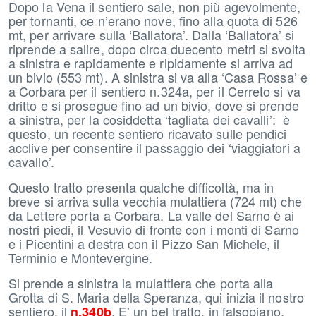
Dopo la Vena il sentiero sale, non più agevolmente,
per tornanti, ce n’erano nove, fino alla quota di 526
mt, per arrivare sulla ‘Ballatora’. Dalla ‘Ballatora’ si
riprende a salire, dopo circa duecento metri si svolta
a sinistra e rapidamente e ripidamente si arriva ad
un bivio (553 mt). A sinistra si va alla ‘Casa Rossa’ e
a Corbara per il sentiero n.324a, per il Cerreto si va
dritto e si prosegue fino ad un bivio, dove si prende
a sinistra, per la cosiddetta ‘tagliata dei cavalli’: è
questo, un recente sentiero ricavato sulle pendici
acclive per consentire il passaggio dei ‘viaggiatori a
cavallo’.
Questo tratto presenta qualche difficoltà, ma in
breve si arriva sulla vecchia mulattiera (724 mt) che
da Lettere porta a Corbara. La valle del Sarno è ai
nostri piedi, il Vesuvio di fronte con i monti di Sarno
e i Picentini a destra con il Pizzo San Michele, il
Terminio e Montevergine.
Si prende a sinistra la mulattiera che porta alla
Grotta di S. Maria della Speranza, qui inizia il nostro
sentiero, il
. E’ un bel tratto, in falsopiano,
n.340b